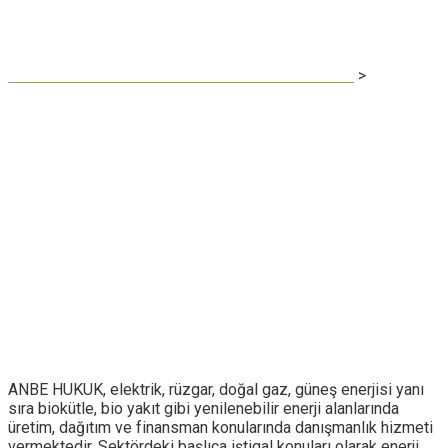
Enerji Hukuku
ANKARA AVUKAT - ANBE HUKUK 0553 117 94 80
>
Enerji
Hukuku
ANBE HUKUK, elektrik, rüzgar, doğal gaz, güneş enerjisi yanı
sıra biokütle, bio yakıt gibi yenilenebilir enerji alanlarında
üretim, dağıtım ve finansman konularında danışmanlık hizmeti
vermektedir. Sektördeki başlıca iştigal konuları olarak enerji