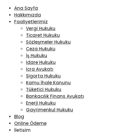
Ana Sayfa
Hakkımızda
Faaliyetlerimiz
Vergi Hukuku
Ticaret Hukuku
Sözleşmeler Hukuku
Ceza Hukuku
İş Hukuku
İdare Hukuku
İcra Avukatı
Sigorta Hukuku
Kamu İhale Kanunu
Tüketici Hukuku
Bankacılık Finans Avukatı
Enerji Hukuku
Gayrimenkul Hukuku
Blog
Online Ödeme
İletişim