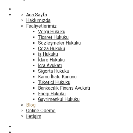
Ana Sayfa
Hakkımızda
Faaliyetlerimiz
Vergi Hukuku
Ticaret Hukuku
Sözleşmeler Hukuku
Ceza Hukuku
İş Hukuku
İdare Hukuku
İcra Avukatı
Sigorta Hukuku
Kamu İhale Kanunu
Tüketici Hukuku
Bankacılık Finans Avukatı
Enerji Hukuku
Gayrimenkul Hukuku
Blog
Online Ödeme
İletişim