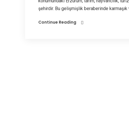
konumundaki Erzurum, tarım, hayvancılık, turiz
şehirdir. Bu gelişmişlik beraberinde karmaşık v
Continue Reading