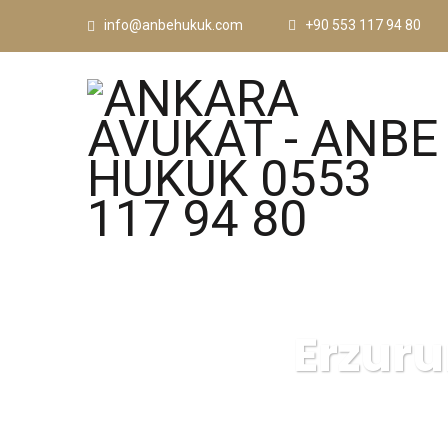
info@anbehukuk.com
+90 553 117 94 80
Erzuru
ANKARA AVUK