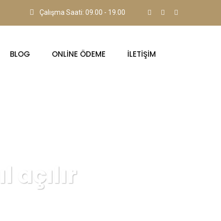
Çalışma Saati: 09.00 - 19.00
BLOG
ONLINE ÖDEME
İLETIŞIM
 açılır
sı nasıl açılır