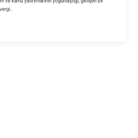
m ve kamu yatırımlarının yoğunlaştığı, gelişen bir
ergi...