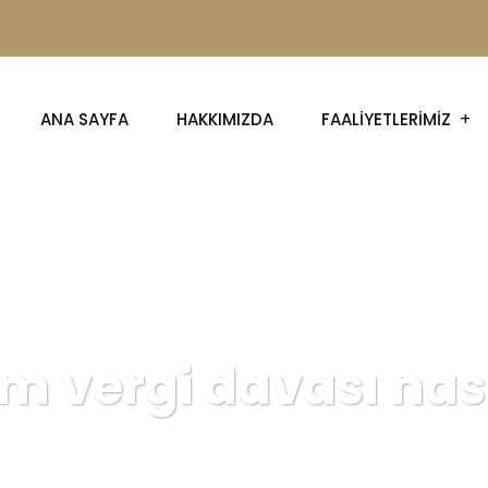
ANA SAYFA
HAKKIMIZDA
FAALIYETLERIMIZ
m vergi davası nasıl
AT - ANBE HUKUK 0553 117 94 80
Blog
Erzurum vergi dava