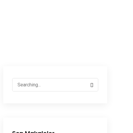
Search
for: