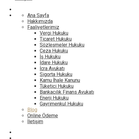
Ana Sayfa
Hakkımızda
Faaliyetlerimiz
Vergi Hukuku
Ticaret Hukuku
Sözleşmeler Hukuku
Ceza Hukuku
İş Hukuku
İdare Hukuku
İcra Avukatı
Sigorta Hukuku
Kamu İhale Kanunu
Tüketici Hukuku
Bankacılık Finans Avukatı
Enerji Hukuku
Gayrimenkul Hukuku
Blog
Online Ödeme
İletişim