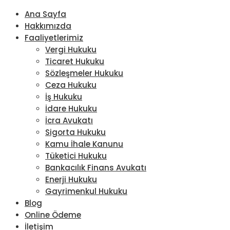
Ana Sayfa
Hakkımızda
Faaliyetlerimiz
Vergi Hukuku
Ticaret Hukuku
Sözleşmeler Hukuku
Ceza Hukuku
İş Hukuku
İdare Hukuku
İcra Avukatı
Sigorta Hukuku
Kamu İhale Kanunu
Tüketici Hukuku
Bankacılık Finans Avukatı
Enerji Hukuku
Gayrimenkul Hukuku
Blog
Online Ödeme
İletişim