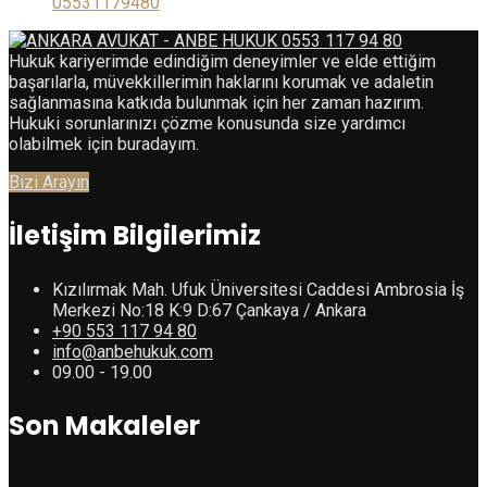
05531179480
Hukuk kariyerimde edindiğim deneyimler ve elde ettiğim
başarılarla, müvekkillerimin haklarını korumak ve adaletin
sağlanmasına katkıda bulunmak için her zaman hazırım.
Hukuki sorunlarınızı çözme konusunda size yardımcı
olabilmek için buradayım.
Bizi Arayın
İletişim Bilgilerimiz
Kızılırmak Mah. Ufuk Üniversitesi Caddesi Ambrosia İş
Merkezi No:18 K:9 D:67 Çankaya / Ankara
+90 553 117 94 80
info@anbehukuk.com
09.00 - 19.00
Son Makaleler