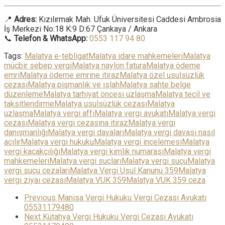
📍
Adres:
Kızılırmak Mah. Ufuk Üniversitesi Caddesi Ambrosia
İş Merkezi No:18 K:9 D:67 Çankaya / Ankara
📞
Telefon & WhatsApp:
0553 117 94 80
Tags:
Malatya e-tebligat
Malatya idare mahkemeleri
Malatya
mücbir sebep vergi
Malatya naylon fatura
Malatya ödeme
emri
Malatya ödeme emrine itiraz
Malatya özel usulsüzlük
cezası
Malatya pişmanlık ve ıslah
Malatya sahte belge
düzenleme
Malatya tarhiyat öncesi uzlaşma
Malatya tecil ve
taksitlendirme
Malatya usulsüzlük cezası
Malatya
uzlaşma
Malatya vergi affı
Malatya vergi avukatı
Malatya vergi
cezası
Malatya vergi cezasına itiraz
Malatya vergi
danışmanlığı
Malatya vergi davaları
Malatya vergi davası nasıl
açılır
Malatya vergi hukuku
Malatya vergi incelemesi
Malatya
vergi kaçakçılığı
Malatya vergi kimlik numarası
Malatya vergi
mahkemeleri
Malatya vergi suçları
Malatya vergi suçu
Malatya
vergi suçu cezaları
Malatya Vergi Usul Kanunu 359
Malatya
vergi ziyaı cezası
Malatya VUK 359
Malatya VUK 359 ceza
Previous
Manisa Vergi Hukuku Vergi Cezası Avukatı
05531179480
Next
Kütahya Vergi Hukuku Vergi Cezası Avukatı