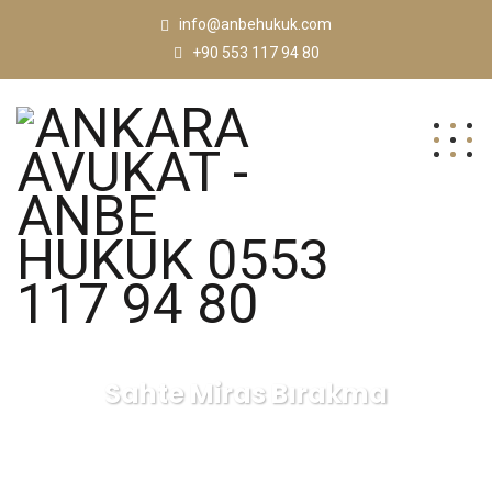
info@anbehukuk.com
+90 553 117 94 80
Sahte Miras Bırakma
ANKARA AVUKAT - ANBE HUKUK 0553 117 94 80
Blog
Ankara Avukat
Sahte Miras Bırakma